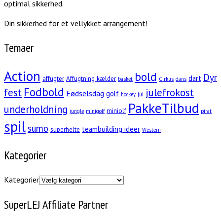
optimal sikkerhed.
Din sikkerhed for et vellykket arrangement!
Temaer
Action
bold
Dyr
dart
affugter
Affugtning kælder
basket
Cirkus
dans
Fodbold
fest
julefrokost
Fødselsdag
golf
hockey
jul
PakkeTilbud
underholdning
miniolf
jungle
minigolf
pirat
spil
sumo
teambuilding ideer
superhelte
Western
Kategorier
Kategorier
SuperLEJ Affiliate Partner