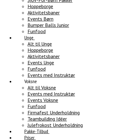
Sjov-For-Børn Pakker
Hoppeborge
Aktivitetsbaner
Events Børn
Bumper Balls Junior
Funfood
Unge
Alt til Unge
Hoppeborge
Aktivitetsbaner
Events Unge
Funfood
Events med Instruktør
Voksne
Alt til Voksne
Events med Instruktør
Events Voksne
Funfood
Firmafest Underholdning
Teambuilding Idéer
Julefrokost Underholdning
Pakke-Tilbud
Priser