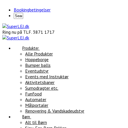
Bookingbetingelser
Ring nu på TLF. 3871 1717
Produkter
Alle Produkter
Hoppeborge
Bumper balls
Eventudstyr
Events med Instruktør
Aktivitetsbaner
Sumodragter etc.
Funfood
Automater
Målportaler
Renovering & Vandskadeudstyr
Børn
Alt til Børn