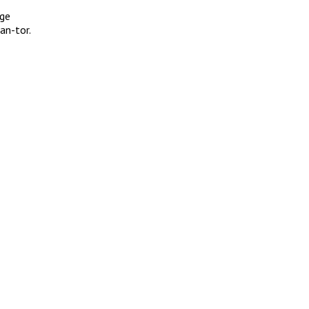
age
an-tor.