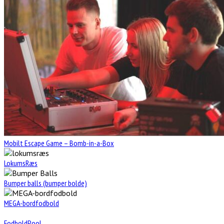
Mobilt Escape Game – Bomb-in-a-Box
LokumsRæs
Bumper balls (bumper bolde)
MEGA-bordfodbold
FodboldPool