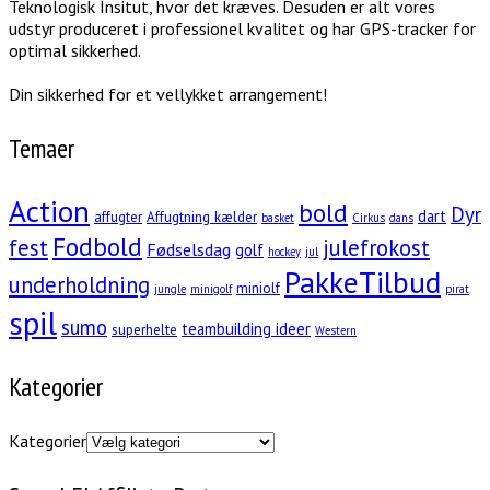
Teknologisk Insitut, hvor det kræves. Desuden er alt vores
udstyr produceret i professionel kvalitet og har GPS-tracker for
optimal sikkerhed.
Din sikkerhed for et vellykket arrangement!
Temaer
Action
bold
Dyr
dart
affugter
Affugtning kælder
basket
Cirkus
dans
Fodbold
fest
julefrokost
Fødselsdag
golf
hockey
jul
PakkeTilbud
underholdning
miniolf
jungle
minigolf
pirat
spil
sumo
teambuilding ideer
superhelte
Western
Kategorier
Kategorier