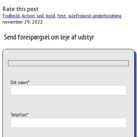
Rate this post
Fodbold
,
Action
,
spil
,
bold
,
fest
,
julefrokost underholdning
november 29, 2022
Send forespørgsel om leje af udstyr
Dit navn*
Telefon*