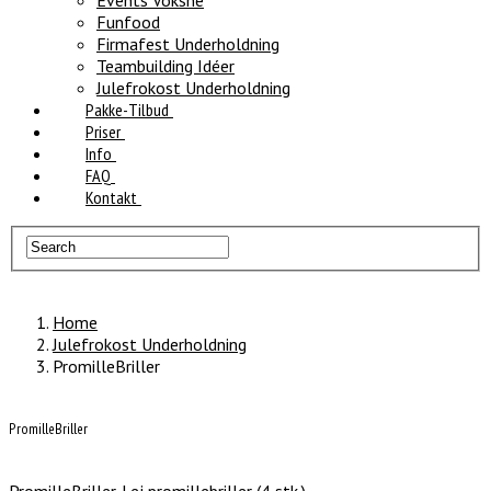
Events Voksne
Funfood
Firmafest Underholdning
Teambuilding Idéer
Julefrokost Underholdning
Pakke-Tilbud
Priser
Info
FAQ
Kontakt
Home
Julefrokost Underholdning
PromilleBriller
PromilleBriller
PromilleBriller. Lej promillebriller (4 stk.)