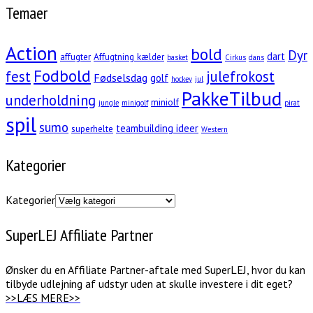
Temaer
Action
bold
Dyr
dart
affugter
Affugtning kælder
basket
Cirkus
dans
Fodbold
fest
julefrokost
Fødselsdag
golf
hockey
jul
PakkeTilbud
underholdning
miniolf
jungle
minigolf
pirat
spil
sumo
teambuilding ideer
superhelte
Western
Kategorier
Kategorier
SuperLEJ Affiliate Partner
Ønsker du en Affiliate Partner-aftale med SuperLEJ, hvor du kan
tilbyde udlejning af udstyr uden at skulle investere i dit eget?
>>LÆS MERE>>