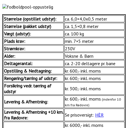
Størrelse (opstillet udstyr):
ca. 6,0×4,0x0,5 meter
Størrelse (pakket udstyr)
ca. 1,5×0,8 meter
Vægt (udstyr):
ca. 100 kg
Plads krav:
min. 7×5 meter
Strømkrav:
230V
Alder:
Voksne & Børn
Deltagerantal:
ca. 2-20 deltagere pr. bane
Opstilling & Nedtagning:
kr. 600,- inkl. moms
Rengøring/tørring af udstyr:
kr. 600,- inkl. moms
Forsikring vedr. tørring af
kr. 300,- inkl. moms
udstyr
kr. 600,- inkl. moms
(indenfor 10
Levering & Afhentning:
km fra Rødovre)
Levering & Afhentning +10 km.
Se prisoversigt:
HÈR
fra Rødovre:
kr. 6000,- inkl. moms