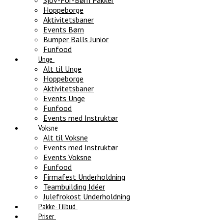
Sjov-For-Børn Pakker
Hoppeborge
Aktivitetsbaner
Events Børn
Bumper Balls Junior
Funfood
Unge
Alt til Unge
Hoppeborge
Aktivitetsbaner
Events Unge
Funfood
Events med Instruktør
Voksne
Alt til Voksne
Events med Instruktør
Events Voksne
Funfood
Firmafest Underholdning
Teambuilding Idéer
Julefrokost Underholdning
Pakke-Tilbud
Priser