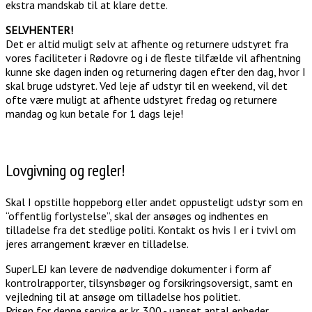
ekstra mandskab til at klare dette.
SELVHENTER!
Det er altid muligt selv at afhente og returnere udstyret fra
vores faciliteter i Rødovre og i de fleste tilfælde vil afhentning
kunne ske dagen inden og returnering dagen efter den dag, hvor I
skal bruge udstyret. Ved leje af udstyr til en weekend, vil det
ofte være muligt at afhente udstyret fredag og returnere
mandag og kun betale for 1 dags leje!
Lovgivning og regler!
Skal I opstille hoppeborg eller andet oppusteligt udstyr som en
“offentlig forlystelse”, skal der ansøges og indhentes en
tilladelse fra det stedlige politi. Kontakt os hvis I er i tvivl om
jeres arrangement kræver en tilladelse.
SuperLEJ kan levere de nødvendige dokumenter i form af
kontrolrapporter, tilsynsbøger og forsikringsoversigt, samt en
vejledning til at ansøge om tilladelse hos politiet.
Prisen for denne service er kr. 300,- uanset antal enheder.