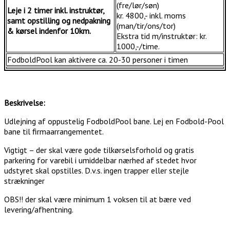
(fre/lør/søn)
Leje i 2 timer inkl. instruktør,
kr. 4800,- inkl. moms
samt opstilling og nedpakning
(man/tir/ons/tor)
& kørsel indenfor 10km.
Ekstra tid m/instruktør: kr.
1000,-/time.
FodboldPool kan aktivere ca. 20-30 personer i timen
Beskrivelse:
Udlejning af oppustelig FodboldPool bane. Lej en Fodbold-Pool
bane til firmaarrangementet.
Vigtigt – der skal være gode tilkørselsforhold og gratis
parkering for varebil i umiddelbar nærhed af stedet hvor
udstyret skal opstilles. D.v.s. ingen trapper eller stejle
strækninger
OBS!! der skal være minimum 1 voksen til at bære ved
levering/afhentning.