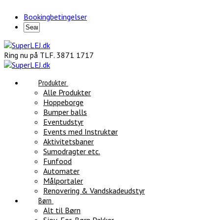
Bookingbetingelser
Ring nu på TLF. 3871 1717
Produkter
Alle Produkter
Hoppeborge
Bumper balls
Eventudstyr
Events med Instruktør
Aktivitetsbaner
Sumodragter etc.
Funfood
Automater
Målportaler
Renovering & Vandskadeudstyr
Børn
Alt til Børn