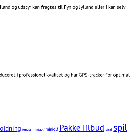
and og udstyr kan fragtes til Fyn og Jylland eller I kan selv
duceret i professionel kvalitet og har GPS-tracker for optimal
spil
PakkeTilbud
holdning
miniolf
jungle
minigolf
pirat