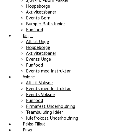
Sjov-For-Børn Pakker
Hoppeborge
Aktivitetsbaner
Events Børn
Bumper Balls Junior
Funfood
Unge
Alt til Unge
Hoppeborge
Aktivitetsbaner
Events Unge
Funfood
Events med Instruktør
Voksne
Alt til Voksne
Events med Instruktør
Events Voksne
Funfood
Firmafest Underholdning
Teambuilding Idéer
Julefrokost Underholdning
Pakke-Tilbud
Priser