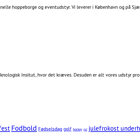
nelle hoppeborge og eventudstyr. Vi leverer i København og på Sjæll
nologisk Insitut, hvor det kræves. Desuden er alt vores udstyr pro
Fodbold
fest
julefrokost under
Fødselsdag
golf
hockey
jul