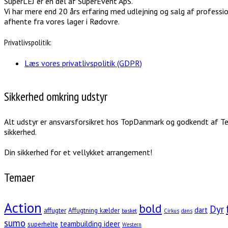
SuperLEJ er en del af SuperEvent ApS.
Vi har mere end 20 års erfaring med udlejning og salg af professio
afhente fra vores lager i Rødovre.
Privatlivspolitik:
Læs vores privatlivspolitik (GDPR)
Sikkerhed omkring udstyr
Alt udstyr er ansvarsforsikret hos TopDanmark og godkendt af Tek
sikkerhed.
Din sikkerhed for et vellykket arrangement!
Temaer
Action
bold
Dyr
dart
affugter
Affugtning kælder
basket
Cirkus
dans
sumo
teambuilding ideer
superhelte
Western