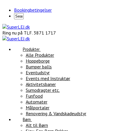
Bookingbetingelser
Ring nu på TLF. 3871 1717
Produkter
Alle Produkter
Hoppeborge
Bumper balls
Eventudstyr
Events med Instruktør
Aktivitetsbaner
Sumodragter etc.
Funfood
Automater
Målportaler
Renovering & Vandskadeudstyr
Børn
Alt til Børn