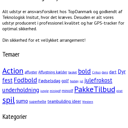
Alt udstyr er ansvarsforsikret hos TopDanmark og godkendt af
Teknologisk Insitut, hvor det kræves. Desuden er alt vores
udstyr produceret i professionel kvalitet og har GPS-tracker for
optimal sikkerhed.
Din sikkerhed for et vellykket arrangement!
Temaer
Action
bold
Dyr
dart
affugter
Affugtning kælder
basket
Cirkus
dans
Fodbold
fest
julefrokost
Fødselsdag
golf
hockey
jul
PakkeTilbud
underholdning
miniolf
jungle
minigolf
pirat
spil
sumo
teambuilding ideer
superhelte
Western
Kategorier