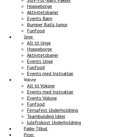
Sjov-For-Børn Pakker
Hoppeborge
Aktivitetsbaner
Events Børn
Bumper Balls Junior
Funfood
Unge
Alt til Unge
Hoppeborge
Aktivitetsbaner
Events Unge
Funfood
Events med Instruktør
Voksne
Alt til Voksne
Events med Instruktør
Events Voksne
Funfood
Firmafest Underholdning
Teambuilding Idéer
Julefrokost Underholdning
Pakke-Tilbud
Priser