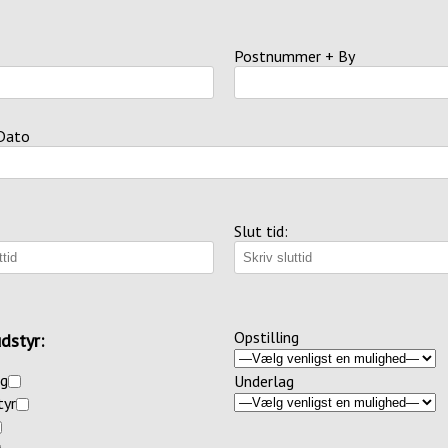
Postnummer + By
Dato
Slut tid:
Opstilling
dstyr:
rg
Underlag
tyr