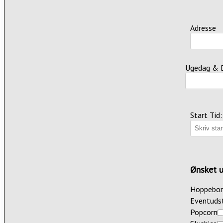
Adresse
Ugedag & 
Start Tid:
Ønsket u
Hoppebo
Eventuds
Popcorn