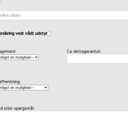
orsikring vedr. vådt udstyr
angement
Ca. deltagerantal:
afhentning:
ed eller spørgsmål