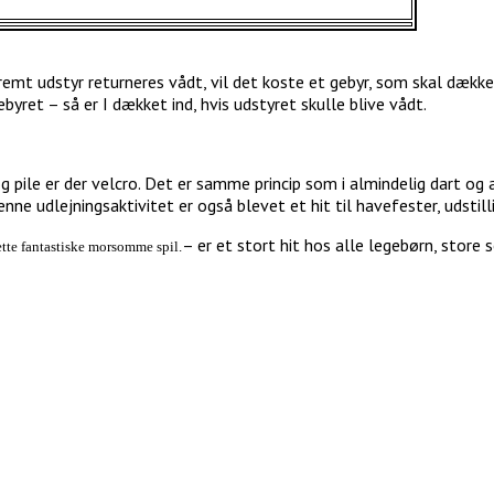
remt udstyr returneres vådt, vil det koste et gebyr, som skal dække
yret – så er I dækket ind, hvis udstyret skulle blive vådt.
g pile er der velcro. Det er samme princip som i almindelig dart o
ne udlejningsaktivitet er også blevet et hit til havefester, udstill
– er et stort hit hos alle legebørn, store
dette fantastiske morsomme spil.