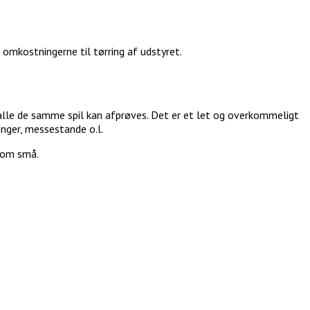
 omkostningerne til tørring af udstyret.
g alle de samme spil kan afprøves. Det er et let og overkommeligt
inger, messestande o.l.
 som små.