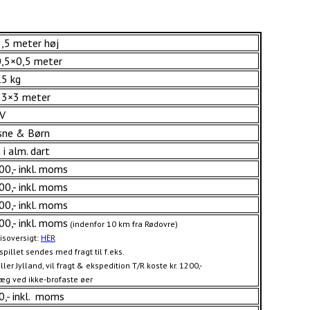
2,5 meter høj
0,5×0,5 meter
15 kg
. 3×3 meter
V
sne & Børn
i alm. dart
600,- inkl. moms
600,- inkl. moms
300,- inkl. moms
600,- inkl. moms
(indenfor 10 km fra Rødovre)
isoversigt:
HÈR
spillet sendes med fragt til f.eks.
ller Jylland, vil fragt & ekspedition T/R koste kr. 1200,-
læg ved ikke-brofaste øer
10,- inkl. moms