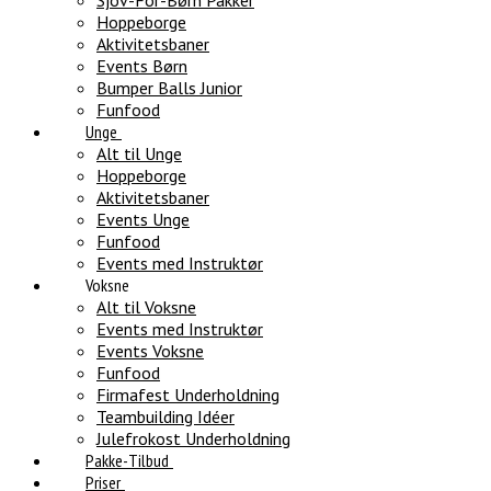
Sjov-For-Børn Pakker
Hoppeborge
Aktivitetsbaner
Events Børn
Bumper Balls Junior
Funfood
Unge
Alt til Unge
Hoppeborge
Aktivitetsbaner
Events Unge
Funfood
Events med Instruktør
Voksne
Alt til Voksne
Events med Instruktør
Events Voksne
Funfood
Firmafest Underholdning
Teambuilding Idéer
Julefrokost Underholdning
Pakke-Tilbud
Priser