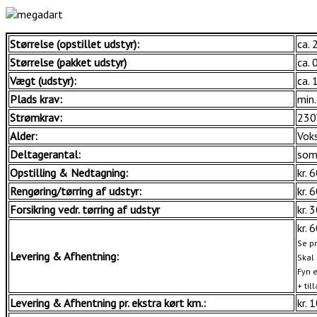
Størrelse (opstillet udstyr):
ca. 
Størrelse (pakket udstyr)
ca. 
Vægt (udstyr):
ca. 
Plads krav:
min
Strømkrav:
230
Alder:
Vok
Deltagerantal:
som 
Opstilling & Nedtagning:
kr. 
Rengøring/tørring af udstyr:
kr. 
Forsikring vedr. tørring af udstyr
kr. 
kr. 
Se pr
Levering & Afhentning:
Skal 
Fyn e
+ til
Levering & Afhentning pr. ekstra kørt km.:
kr. 