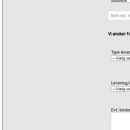
Slushice
Vi ønsker f
Type Arr
Levering/
Evt. besk