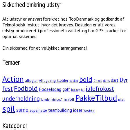
Sikkerhed omkring udstyr
Alt udstyr er ansvarsforsikret hos TopDanmark og godkendt af
Teknologisk Insitut, hvor det kræves. Desuden er alt vores
udstyr produceret i professionel kvalitet og har GPS-tracker for
optimal sikkerhed.
Din sikkerhed for et vellykket arrangement!
Temaer
Action
bold
Dyr
dart
affugter
Affugtning kælder
basket
Cirkus
dans
Fodbold
fest
julefrokost
Fødselsdag
golf
hockey
jul
PakkeTilbud
underholdning
miniolf
jungle
minigolf
pirat
spil
sumo
teambuilding ideer
superhelte
Western
Kategorier