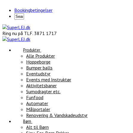
Bookingbetingelser
Ring nu på TLF. 3871 1717
Produkter
Alle Produkter
Hoppeborge
Bumper balls
Eventudstyr
Events med Instruktør
Aktivitetsbaner
Sumodragter etc.
Funfood
Automater
Målportaler
Renovering & Vandskadeudstyr
Børn
Alt til Børn