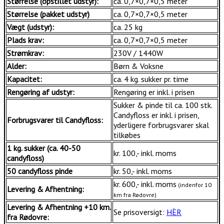
Størrelse (opstillet udstyr):
ca. 0,7×0,7×0,5 meter
Størrelse (pakket udstyr)
ca. 0,7×0,7×0,5 meter
Vægt (udstyr):
ca. 25 kg
Plads krav:
ca. 0,7×0,7×0,5 meter
Strømkrav:
230V / 1440W
Alder:
Børn & Voksne
Kapacitet:
ca. 4 kg. sukker pr. time
Rengøring af udstyr:
Rengøring er inkl. i prisen
Sukker & pinde til ca. 100 stk.
Candyfloss er inkl. i prisen,
Forbrugsvarer til Candyfloss:
yderligere forbrugsvarer skal
tilkøbes
1 kg. sukker (ca. 40-50
kr. 100,- inkl. moms
candyfloss)
50 candyfloss pinde
kr. 50,- inkl. moms
kr. 600,- inkl. moms
(indenfor 10
Levering & Afhentning:
km fra Rødovre)
Levering & Afhentning +10 km.
Se prisoversigt:
HÈR
fra Rødovre: