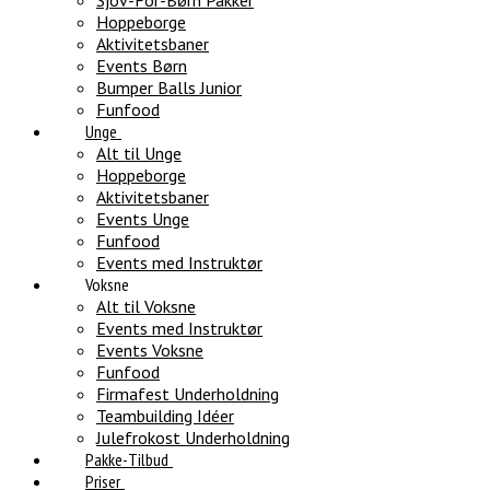
Sjov-For-Børn Pakker
Hoppeborge
Aktivitetsbaner
Events Børn
Bumper Balls Junior
Funfood
Unge
Alt til Unge
Hoppeborge
Aktivitetsbaner
Events Unge
Funfood
Events med Instruktør
Voksne
Alt til Voksne
Events med Instruktør
Events Voksne
Funfood
Firmafest Underholdning
Teambuilding Idéer
Julefrokost Underholdning
Pakke-Tilbud
Priser