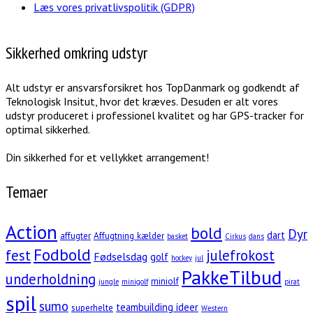
Læs vores privatlivspolitik (GDPR)
Sikkerhed omkring udstyr
Alt udstyr er ansvarsforsikret hos TopDanmark og godkendt af
Teknologisk Insitut, hvor det kræves. Desuden er alt vores
udstyr produceret i professionel kvalitet og har GPS-tracker for
optimal sikkerhed.
Din sikkerhed for et vellykket arrangement!
Temaer
Action
bold
Dyr
dart
affugter
Affugtning kælder
basket
Cirkus
dans
Fodbold
fest
julefrokost
Fødselsdag
golf
hockey
jul
PakkeTilbud
underholdning
miniolf
jungle
minigolf
pirat
spil
sumo
teambuilding ideer
superhelte
Western