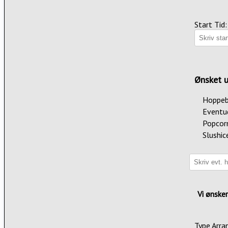
Start Tid:
Ønsket u
Hoppeb
Eventu
Popcor
Slushic
Vi ønsker
Type Arr