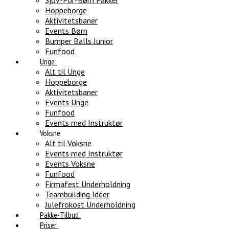
Sjov-For-Børn Pakker
Hoppeborge
Aktivitetsbaner
Events Børn
Bumper Balls Junior
Funfood
Unge
Alt til Unge
Hoppeborge
Aktivitetsbaner
Events Unge
Funfood
Events med Instruktør
Voksne
Alt til Voksne
Events med Instruktør
Events Voksne
Funfood
Firmafest Underholdning
Teambuilding Idéer
Julefrokost Underholdning
Pakke-Tilbud
Priser