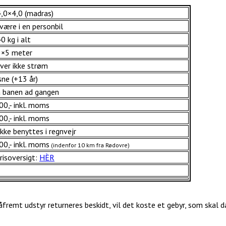
4,0×4,0 (madras)
være i en personbil
40 kg i alt
 5×5 meter
ver ikke strøm
ne (+13 år)
å banen ad gangen
300,- inkl. moms
300,- inkl. moms
kke benyttes i regnvejr
600,- inkl. moms
(indenfor 10 km fra Rødovre)
risoversigt:
HÈR
åfremt udstyr returneres beskidt, vil det koste et gebyr, som skal 