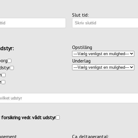
Slut tid:
Opstilling
dstyr:
org
Underlag
dstyr
n
e
 forsikring vedr. vådt udstyr
angement
Ca. deltagerantal: