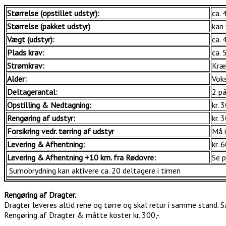
Størrelse (opstillet udstyr):
ca. 
Størrelse (pakket udstyr)
kan 
Vægt (udstyr):
ca. 
Plads krav:
ca.
Strømkrav:
Kræ
Alder:
Voks
Deltagerantal:
2 p
Opstilling & Nedtagning:
kr. 
Rengøring af udstyr:
kr. 
Forsikring vedr. tørring af udstyr
Må i
Levering & Afhentning:
kr. 
Levering & Afhentning +10 km. fra Rødovre:
Se p
Sumobrydning kan aktivere ca. 20 deltagere i timen
Rengøring af Dragter.
Dragter leveres altid rene og tørre og skal retur i samme stand. S
Rengøring af Dragter & måtte koster kr. 300,-.