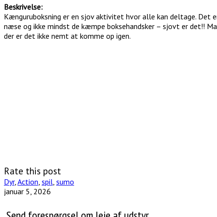
Beskrivelse:
Kænguruboksning er en sjov aktivitet hvor alle kan deltage. Det
næse og ikke mindst de kæmpe boksehandsker – sjovt er det!! Man 
der er det ikke nemt at komme op igen.
Rate this post
Dyr
,
Action
,
spil
,
sumo
januar 5, 2026
Send forespørgsel om leje af udstyr