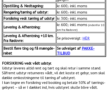
Opstilling & Nedtagning:
kr. 600,- inkl. moms
Rengøring/tørring af udstyr:
kr. 600,- inkl. moms
Forsikring vedr. tørring af udstyr
kr. 300,- inkl. moms
kr. 600,- inkl. moms
(indenfor 10
Levering & Afhentning:
km fra Rødovre)
Levering & Afhentning +10 km.
Se prisoversigt:
HÈR
fra Rødovre:
Bestil flere ting og få mængde-
Se udvalget af
PAKKE-
rabat
TILBUD
FORSIKRING vedr. vådt udstyr.
Udstyr leveres altid rent og tørt og skal retur i samme stand.
Såfremt udstyr returneres vådt, vil det koste et gebyr, som skal
dække omkostningerne til tørring af udstyret.
I kan tegne en forsikring ved booking og betale 50% af tørrings-
gebyret – så er I dækket ind, hvis udstyret skulle blive vådt.