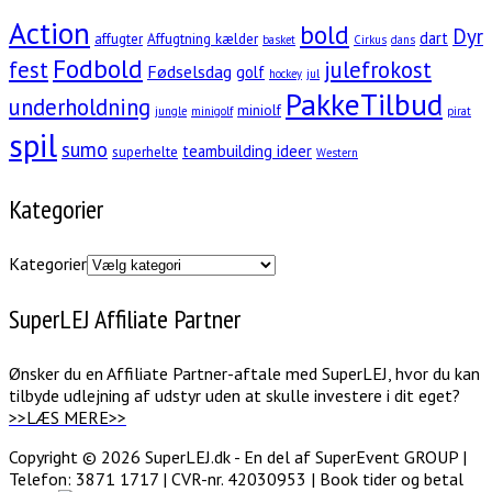
Action
bold
Dyr
dart
affugter
Affugtning kælder
basket
Cirkus
dans
Fodbold
fest
julefrokost
Fødselsdag
golf
hockey
jul
PakkeTilbud
underholdning
miniolf
jungle
minigolf
pirat
spil
sumo
teambuilding ideer
superhelte
Western
Kategorier
Kategorier
SuperLEJ Affiliate Partner
Ønsker du en Affiliate Partner-aftale med SuperLEJ, hvor du kan
tilbyde udlejning af udstyr uden at skulle investere i dit eget?
>>LÆS MERE>>
Copyright © 2026 SuperLEJ.dk - En del af SuperEvent GROUP |
Telefon: 3871 1717 | CVR-nr. 42030953 | Book tider og betal