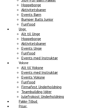
Sjov-For-Børn Pakker
Hoppeborge
Aktivitetsbaner
Events Børn
Bumper Balls Junior
Funfood
Unge
Alt til Unge
Hoppeborge
Aktivitetsbaner
Events Unge
Funfood
Events med Instruktør
Voksne
Alt til Voksne
Events med Instruktør
Events Voksne
Funfood
Firmafest Underholdning
Teambuilding Idéer
Julefrokost Underholdning
Pakke-Tilbud
Priser