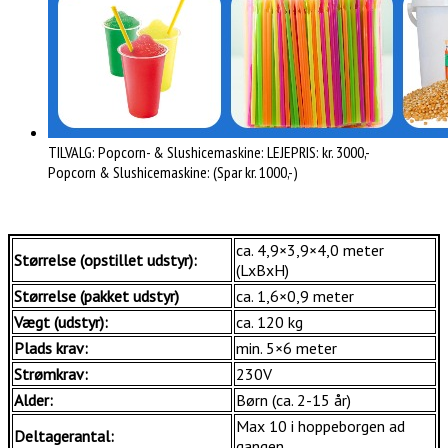
TILVALG: Popcorn- & Slushicemaskine: LEJEPRIS: kr. 3000,-
Popcorn & Slushicemaskine: (Spar kr. 1000,-)
ca. 4,9×3,9×4,0 meter
Størrelse (opstillet udstyr):
(LxBxH)
Størrelse (pakket udstyr)
ca. 1,6×0,9 meter
Vægt (udstyr):
ca. 120 kg
Plads krav:
min. 5×6 meter
Strømkrav:
230V
Alder:
Børn (ca. 2-15 år)
Max 10 i hoppeborgen ad
Deltagerantal:
gangen