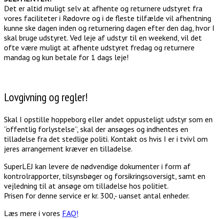
Det er altid muligt selv at afhente og returnere udstyret fra
vores faciliteter i Rødovre og i de fleste tilfælde vil afhentning
kunne ske dagen inden og returnering dagen efter den dag, hvor I
skal bruge udstyret. Ved leje af udstyr til en weekend, vil det
ofte være muligt at afhente udstyret fredag og returnere
mandag og kun betale for 1 dags leje!
Lovgivning og regler!
Skal I opstille hoppeborg eller andet oppusteligt udstyr som en
“offentlig forlystelse”, skal der ansøges og indhentes en
tilladelse fra det stedlige politi. Kontakt os hvis I er i tvivl om
jeres arrangement kræver en tilladelse.
SuperLEJ kan levere de nødvendige dokumenter i form af
kontrolrapporter, tilsynsbøger og forsikringsoversigt, samt en
vejledning til at ansøge om tilladelse hos politiet.
Prisen for denne service er kr. 300,- uanset antal enheder.
Læs mere i vores
FAQ!