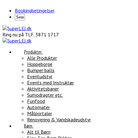
Bookingbetingelser
Ring nu på TLF. 3871 1717
Produkter
Alle Produkter
Hoppeborge
Bumper balls
Eventudstyr
Events med Instruktør
Aktivitetsbaner
Sumodragter etc.
Funfood
Automater
Målportaler
Renovering & Vandskadeudstyr
Børn
Alt til Børn