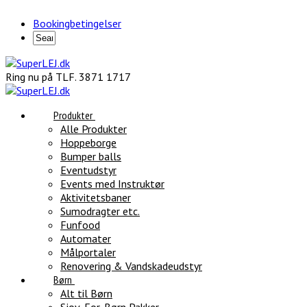
Bookingbetingelser
Ring nu på TLF. 3871 1717
Produkter
Alle Produkter
Hoppeborge
Bumper balls
Eventudstyr
Events med Instruktør
Aktivitetsbaner
Sumodragter etc.
Funfood
Automater
Målportaler
Renovering & Vandskadeudstyr
Børn
Alt til Børn