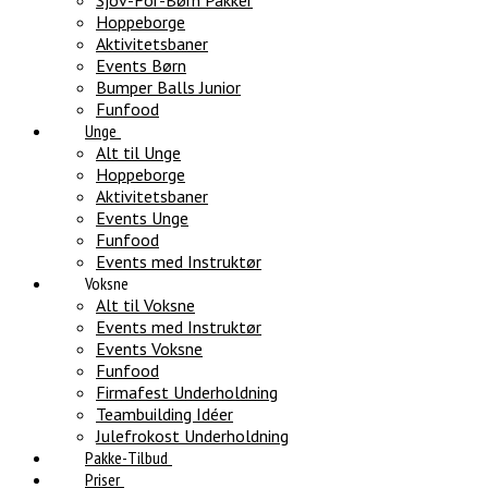
Sjov-For-Børn Pakker
Hoppeborge
Aktivitetsbaner
Events Børn
Bumper Balls Junior
Funfood
Unge
Alt til Unge
Hoppeborge
Aktivitetsbaner
Events Unge
Funfood
Events med Instruktør
Voksne
Alt til Voksne
Events med Instruktør
Events Voksne
Funfood
Firmafest Underholdning
Teambuilding Idéer
Julefrokost Underholdning
Pakke-Tilbud
Priser