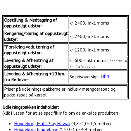
Opstilling & Nedtagning af
kr. 2400,- inkl. moms
oppusteligt udstyr:
Rengøring/tørring af oppusteligt
kr. 2400,- inkl. moms
udstyr:
*Forsikring vedr. tørring af
kr. 1200,- inkl. moms
oppusteligt udstyr:
Levering & Afhentning af
kr. 600,- inkl. moms
(indenfor 10
oppusteligt udstyr:
km fra Rødovre)
Levering & Afhentning +10 km.
Se prisoversigt:
HÈR
fra Rødovre:
Priser på udlejnings-pakkerne er inklusiv mængderabat og
pakke-rabat på kørsel.
Udlejningspakken indeholder:
(klik i listen for at se specifik info om de enkelte produkter)
Hoppeborg MultiPlay Hawaii
(4,8×4,0×3,5 meter)
Hoppeborg Junglebane
(13,0×3,6×4,4 meter)