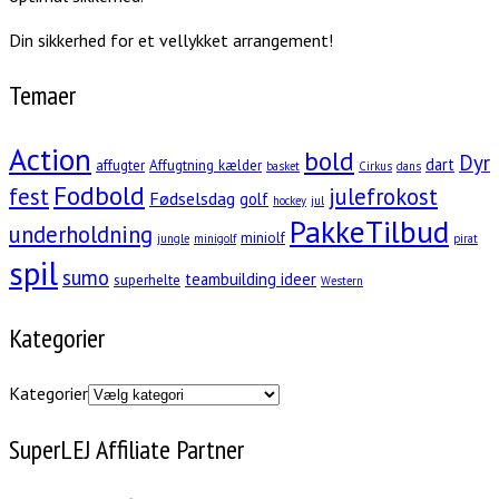
Din sikkerhed for et vellykket arrangement!
Temaer
Action
bold
Dyr
dart
affugter
Affugtning kælder
basket
Cirkus
dans
Fodbold
fest
julefrokost
Fødselsdag
golf
hockey
jul
PakkeTilbud
underholdning
miniolf
jungle
minigolf
pirat
spil
sumo
teambuilding ideer
superhelte
Western
Kategorier
Kategorier
SuperLEJ Affiliate Partner