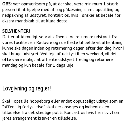
OBS:
Vær opmærksom på, at der skal være minimum 1 stærk
person til at hjælpe med af- og pålæsning, samt opstilling og
nedpakning af udstyret. Kontakt os, hvis I ønsker at betale for
ekstra mandskab til at klare dette.
SELVHENTER!
Det er altid muligt selv at afhente og returnere udstyret fra
vores faciliteter i Rødovre og i de fleste tilfælde vil afhentning
kunne ske dagen inden og returnering dagen efter den dag, hvor I
skal bruge udstyret. Ved leje af udstyr til en weekend, vil det
ofte være muligt at afhente udstyret fredag og returnere
mandag og kun betale for 1 dags leje!
Lovgivning og regler!
Skal I opstille hoppeborg eller andet oppusteligt udstyr som en
“offentlig forlystelse”, skal der ansøges og indhentes en
tilladelse fra det stedlige politi. Kontakt os hvis I er i tvivl om
jeres arrangement kræver en tilladelse.