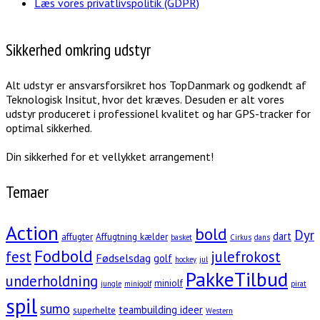
Læs vores privatlivspolitik (GDPR)
Sikkerhed omkring udstyr
Alt udstyr er ansvarsforsikret hos TopDanmark og godkendt af
Teknologisk Insitut, hvor det kræves. Desuden er alt vores
udstyr produceret i professionel kvalitet og har GPS-tracker for
optimal sikkerhed.
Din sikkerhed for et vellykket arrangement!
Temaer
Action
bold
Dyr
dart
affugter
Affugtning kælder
basket
Cirkus
dans
Fodbold
fest
julefrokost
Fødselsdag
golf
hockey
jul
PakkeTilbud
underholdning
miniolf
jungle
minigolf
pirat
spil
sumo
teambuilding ideer
superhelte
Western