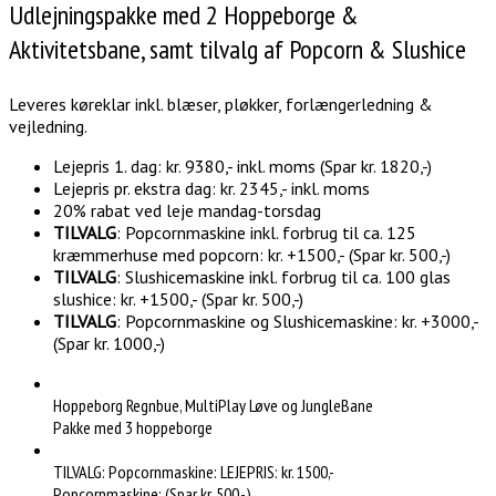
Udlejningspakke med 2 Hoppeborge &
Aktivitetsbane, samt tilvalg af Popcorn & Slushice
Leveres køreklar inkl. blæser, pløkker, forlængerledning &
vejledning.
Lejepris 1. dag: kr. 9380,- inkl. moms (Spar kr. 1820,-)
Lejepris pr. ekstra dag: kr. 2345,- inkl. moms
20% rabat ved leje mandag-torsdag
TILVALG
: Popcornmaskine inkl. forbrug til ca. 125
kræmmerhuse med popcorn: kr. +1500,- (Spar kr. 500,-)
TILVALG
: Slushicemaskine inkl. forbrug til ca. 100 glas
slushice: kr. +1500,- (Spar kr. 500,-)
TILVALG
: Popcornmaskine og Slushicemaskine: kr. +3000,-
(Spar kr. 1000,-)
Hoppeborg Regnbue, MultiPlay Løve og JungleBane
Pakke med 3 hoppeborge
TILVALG: Popcornmaskine: LEJEPRIS: kr. 1500,-
Popcornmaskine: (Spar kr. 500,-)