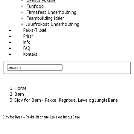
Events Voksne
Funfood
Firmafest Underholdning
Teambuilding Idéer
Julefrokost Underholdning
Pakke-Tilbud
Priser
Info
FAQ
Kontakt
Home
Børn
Sjov for Børn - Pakke: Regnbue, Løve og JungleBane
Sjov for Børn – Pakke: Regnbue, Løve og JungleBane