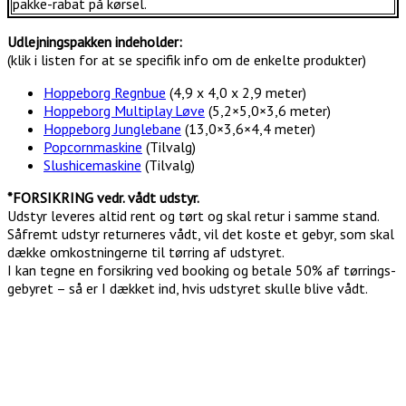
pakke-rabat på kørsel.
Udlejningspakken indeholder:
(klik i listen for at se specifik info om de enkelte produkter)
Hoppeborg Regnbue
(4,9 x 4,0 x 2,9 meter)
Hoppeborg Multiplay Løve
(5,2×5,0×3,6 meter)
Hoppeborg Junglebane
(13,0×3,6×4,4 meter)
Popcornmaskine
(Tilvalg)
Slushicemaskine
(Tilvalg)
*FORSIKRING vedr. vådt udstyr.
Udstyr leveres altid rent og tørt og skal retur i samme stand.
Såfremt udstyr returneres vådt, vil det koste et gebyr, som skal
dække omkostningerne til tørring af udstyret.
I kan tegne en forsikring ved booking og betale 50% af tørrings-
gebyret – så er I dækket ind, hvis udstyret skulle blive vådt.