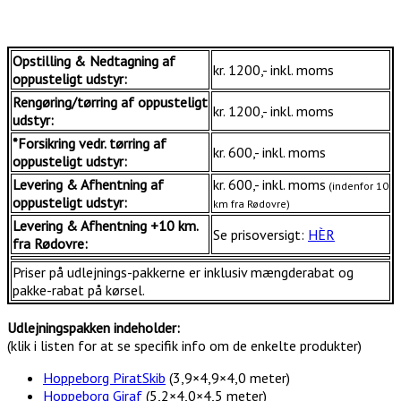
Opstilling & Nedtagning af
kr. 1200,- inkl. moms
oppusteligt udstyr:
Rengøring/tørring af oppusteligt
kr. 1200,- inkl. moms
udstyr:
*Forsikring vedr. tørring af
kr. 600,- inkl. moms
oppusteligt udstyr:
Levering & Afhentning af
kr. 600,- inkl. moms
(indenfor 10
oppusteligt udstyr:
km fra Rødovre)
Levering & Afhentning +10 km.
Se prisoversigt:
HÈR
fra Rødovre:
Priser på udlejnings-pakkerne er inklusiv mængderabat og
pakke-rabat på kørsel.
Udlejningspakken indeholder:
(klik i listen for at se specifik info om de enkelte produkter)
Hoppeborg PiratSkib
(3,9×4,9×4,0 meter)
Hoppeborg Giraf
(5,2×4,0×4,5 meter)