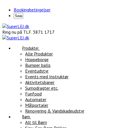
Bookingbetingelser
Ring nu på TLF. 3871 1717
Produkter
Alle Produkter
Hoppeborge
Bumper balls
Eventudstyr
Events med Instruktør
Aktivitetsbaner
Sumodragter etc.
Funfood
Automater
Målportaler
Renovering & Vandskadeudstyr
Børn
Alt til Børn