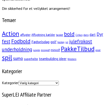
Din sikkerhed for et vellykket arrangement!
Temaer
Action
bold
Dyr
dart
affugter
Affugtning kælder
basket
Cirkus
dans
Fodbold
fest
julefrokost
Fødselsdag
golf
hockey
jul
PakkeTilbud
underholdning
miniolf
jungle
minigolf
pirat
spil
sumo
teambuilding ideer
superhelte
Western
Kategorier
Kategorier
SuperLEJ Affiliate Partner