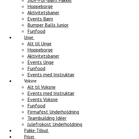
Sjov-For-Børn Pakker
Hoppeborge
Aktivitetsbaner
Events Børn
Bumper Balls Junior
Funfood
Unge
Alt til Unge
Hoppeborge
Aktivitetsbaner
Events Unge
Funfood
Events med Instruktør
Voksne
Alt til Voksne
Events med Instruktør
Events Voksne
Funfood
Firmafest Underholdning
Teambuilding Idéer
Julefrokost Underholdning
Pakke-Tilbud
Priser