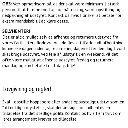
OBS:
Vær opmærksom på, at der skal være minimum 1 stærk
person til at hjælpe med af- og pålæsning, samt opstilling og
nedpakning af udstyret. Kontakt os, hvis I ønsker at betale for
ekstra mandskab til at klare dette.
SELVHENTER!
Det er altid muligt selv at afhente og returnere udstyret fra
vores faciliteter i Rødovre og i de fleste tilfælde vil afhentning
kunne ske dagen inden og returnering dagen efter den dag, hvor I
skal bruge udstyret. Ved leje af udstyr til en weekend, vil det
ofte være muligt at afhente udstyret fredag og returnere
mandag og kun betale for 1 dags leje!
Lovgivning og regler!
Skal I opstille hoppeborg eller andet oppusteligt udstyr som en
“offentlig forlystelse”, skal der ansøges og indhentes en
tilladelse fra det stedlige politi. Kontakt os hvis I er i tvivl om
jeres arrangement kræver en tilladelse.